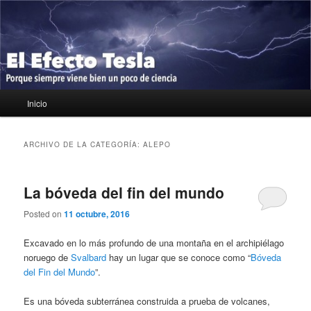
Ir
Ir
Porque siempre viene bien un poco de ciencia
al
al
contenido
contenido
principal
secundario
El Efecto Tesla
Menú
Inicio
principal
ARCHIVO DE LA CATEGORÍA:
ALEPO
La bóveda del fin del mundo
Posted on
11 octubre, 2016
Excavado en lo más profundo de una montaña en el archipiélago
noruego de
Svalbard
hay un lugar que se conoce como “
Bóveda
del Fin del Mundo
”.
Es una bóveda subterránea construida a prueba de volcanes,