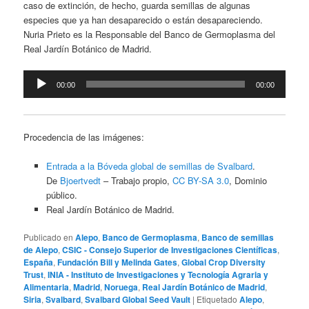
caso de extinción, de hecho, guarda semillas de algunas
especies que ya han desaparecido o están desapareciendo.
Nuria Prieto es la Responsable del Banco de Germoplasma del
Real Jardín Botánico de Madrid.
Reproductor
00:00
00:00
de
audio
Procedencia de las imágenes:
Entrada a la Bóveda global de semillas de Svalbard
.
De
Bjoertvedt
–
Trabajo propio
,
CC BY-SA 3.0
, Dominio
público.
Real Jardín Botánico de Madrid.
Publicado en
Alepo
,
Banco de Germoplasma
,
Banco de semillas
de Alepo
,
CSIC - Consejo Superior de Investigaciones Científicas
,
España
,
Fundación Bill y Melinda Gates
,
Global Crop Diversity
Trust
,
INIA - Instituto de Investigaciones y Tecnología Agraria y
Alimentaria
,
Madrid
,
Noruega
,
Real Jardín Botánico de Madrid
,
Siria
,
Svalbard
,
Svalbard Global Seed Vault
|
Etiquetado
Alepo
,