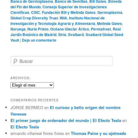
Banco de Germoplasma
,
Banco de Semillas
,
Bill Gates
,
Bóveda
del Fin del Mundo
,
Consejo Superior de Investigaciones
Científicas
,
CSIC
,
Fundación Bill y Melinda Gates
,
Germoplasma
,
Global Crop Diversity Trust
,
INIA
,
Instituto Nacional de
Investigación y Tecnología Agraria y Alimentaria
,
Melinda Gates
,
Noruega
,
Nuria Prieto
,
Océano Glaciar Ártico
,
Permafrost
,
Real
Jardín Botánico de Madrid
,
Siria
,
Svalbard
,
Svalbard Global Seed
Vault
|
Deja un comentario
B
u
s
c
ARCHIVOS:
a
Archivos:
r
COMENTARIOS RECIENTES
JORGE BERMEO
en
El curioso y bello origen del nombre
Vanessa
El primer juego de ordenador del mundo | El Efecto Tesla
en
El Efecto Tesla
armando villarreal flores flores
en
Thomas Paine y su ajetreada