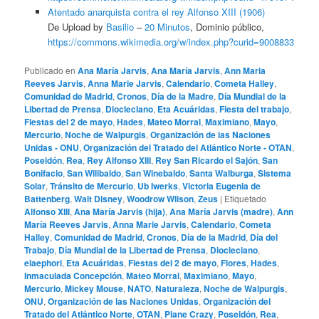
Atentado anarquista contra el rey Alfonso XIII (1906)
De Upload by
Basilio
–
20 Minutos
, Dominio público,
https://commons.wikimedia.org/w/index.php?curid=9008833
Publicado en
Ana María Jarvis
,
Ana María Jarvis
,
Ann Maria
Reeves Jarvis
,
Anna Marie Jarvis
,
Calendario
,
Cometa Halley
,
Comunidad de Madrid
,
Cronos
,
Día de la Madre
,
Día Mundial de la
Libertad de Prensa
,
Diocleciano
,
Eta Acuáridas
,
Fiesta del trabajo
,
Fiestas del 2 de mayo
,
Hades
,
Mateo Morral
,
Maximiano
,
Mayo
,
Mercurio
,
Noche de Walpurgis
,
Organización de las Naciones
Unidas - ONU
,
Organización del Tratado del Atlántico Norte - OTAN
,
Poseidón
,
Rea
,
Rey Alfonso XIII
,
Rey San Ricardo el Sajón
,
San
Bonifacio
,
San Wilibaldo
,
San Winebaldo
,
Santa Walburga
,
Sistema
Solar
,
Tránsito de Mercurio
,
Ub Iwerks
,
Victoria Eugenia de
Battenberg
,
Walt Disney
,
Woodrow Wilson
,
Zeus
|
Etiquetado
Alfonso XIII
,
Ana María Jarvis (hija)
,
Ana María Jarvis (madre)
,
Ann
María Reeves Jarvis
,
Anna Marie Jarvis
,
Calendario
,
Cometa
Halley
,
Comunidad de Madrid
,
Cronos
,
Día de la Madrid
,
Día del
Trabajo
,
Día Mundial de la Libertad de Prensa
,
Diocleciano
,
elaephori
,
Eta Acuáridas
,
Fiestas del 2 de mayo
,
Flores
,
Hades
,
Inmaculada Concepción
,
Mateo Morral
,
Maximiano
,
Mayo
,
Mercurio
,
Mickey Mouse
,
NATO
,
Naturaleza
,
Noche de Walpurgis
,
ONU
,
Organización de las Naciones Unidas
,
Organización del
Tratado del Atlántico Norte
,
OTAN
,
Plane Crazy
,
Poseidón
,
Rea
,