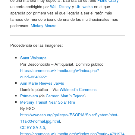
de una manera muy especial. Ese día se estrenó
Plane Crazy
,
un corto codirigido por
Walt Disney
y
Ub Iwerks
en el que
aparecía por primera vez el que llegaría a ser el ratón más
famoso del mundo e icono de una de las multinacionales más
poderosas:
Mickey Mouse
.
Procedencia de las imágenes:
Saint Walpurga
Por Desconocido – Antiquariat, Dominio público,
https://commons.wikimedia.org/w/index.php?
curid=33489221
Ann Marie Reeves Jarvis
Dominio público – Vía
Wikimedia Commons
Primavera
(de
Carmen Martín Tejeda
).
Mercury Transit Near Solar Rim
By ESO –
http://www.eso.org/gallery/v/ESOPIA/SolarSystem/phot-
11a-03-normal.jpg.html
,
CC BY-SA 3.0
,
https://commons.wikimedia.org/w/index.php?curid=4791974