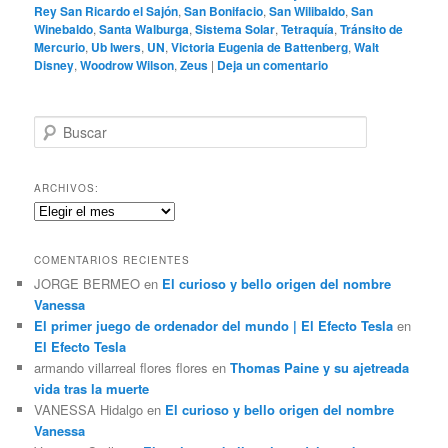
Rey San Ricardo el Sajón
,
San Bonifacio
,
San Wilibaldo
,
San
Winebaldo
,
Santa Walburga
,
Sistema Solar
,
Tetraquía
,
Tránsito de
Mercurio
,
Ub Iwers
,
UN
,
Victoria Eugenia de Battenberg
,
Walt
Disney
,
Woodrow Wilson
,
Zeus
|
Deja un comentario
B
u
s
c
ARCHIVOS:
a
Archivos:
r
COMENTARIOS RECIENTES
JORGE BERMEO
en
El curioso y bello origen del nombre
Vanessa
El primer juego de ordenador del mundo | El Efecto Tesla
en
El Efecto Tesla
armando villarreal flores flores
en
Thomas Paine y su ajetreada
vida tras la muerte
VANESSA Hidalgo
en
El curioso y bello origen del nombre
Vanessa