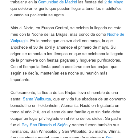
trabajar y en la
Comunidad de Madrid
las fiestas del
2 de Mayo
que celebran el genio que pueden llegar a tener los madrileños
cuando su paciencia se agota.
Más al Norte, en Europa Central, se celebra la llegada de este
mes con la Noche de las Brujas, más conocida como
Noche de
Walpurgis
. Es la noche que enlaza abril con mayo, la que
anochece el 30 de abril y amanece el primero de mayo. Su
origen se remonta a los tiempos en que se celebraba la llegada
de la primavera con fiestas paganas y hogueras purificadoras.
Con el tiempo la fiesta pasó a asociarse con las brujas, que,
según se decía, mantenían esa noche su reunión más
importante.
Curiosamente, la fiesta de las Brujas lleva el nombre de una
santa:
Santa Walburga
, que en vida fue abadesa de un convento
benedictino en Heidenheim, Alemania. Nació en Inglaterra en
torno al año 710, en el seno de una familia que sin duda debe
ocupar un lugar privilegiado en el reino de los cielos. Su padre
fue el
Rey San Ricardo el Sajón
y santos fueron también sus
hermanos, San Winebaldo y San Wilibaldo. Su madre, Winna,
fue una simple mortal, pero tuvo como tío materno a
San