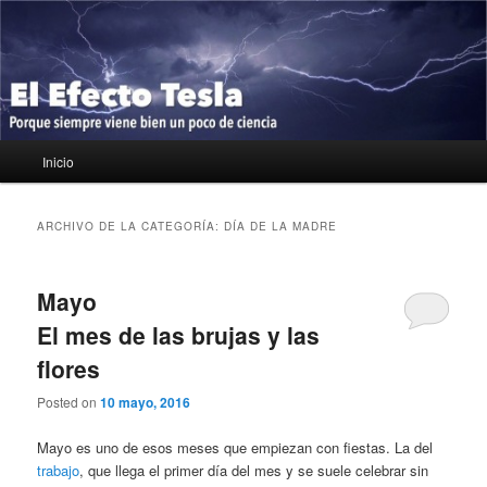
Ir
Ir
Porque siempre viene bien un poco de ciencia
al
al
contenido
contenido
principal
secundario
El Efecto Tesla
Menú
Inicio
principal
ARCHIVO DE LA CATEGORÍA:
DÍA DE LA MADRE
Mayo
El mes de las brujas y las
flores
Posted on
10 mayo, 2016
Mayo es uno de esos meses que empiezan con fiestas. La del
trabajo
, que llega el primer día del mes y se suele celebrar sin