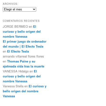
c
ARCHIVOS:
a
Archivos:
r
COMENTARIOS RECIENTES
JORGE BERMEO
en
El
curioso y bello origen del
nombre Vanessa
El primer juego de ordenador
del mundo | El Efecto Tesla
en
El Efecto Tesla
armando villarreal flores flores
en
Thomas Paine y su
ajetreada vida tras la muerte
VANESSA Hidalgo
en
El
curioso y bello origen del
nombre Vanessa
Vanessa Stella
en
El curioso y
bello origen del nombre
Vanessa