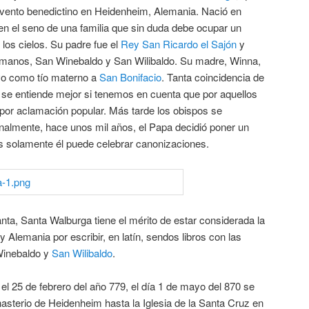
vento benedictino en Heidenheim, Alemania. Nació en
, en el seno de una familia que sin duda debe ocupar un
e los cielos. Su padre fue el
Rey San Ricardo el Sajón
y
rmanos, San Winebaldo y San Wilibaldo. Su madre, Winna,
uvo como tío materno a
San Bonifacio
. Tanta coincidencia de
 se entiende mejor si tenemos en cuenta que por aquellos
 por aclamación popular. Más tarde los obispos se
inalmente, hace unos mil años, el Papa decidió poner un
 solamente él puede celebrar canonizaciones.
ta, Santa Walburga tiene el mérito de estar considerada la
y Alemania por escribir, en latín, sendos libros con las
Winebaldo y
San Wilibaldo
.
l 25 de febrero del año 779, el día 1 de mayo del 870 se
asterio de Heidenheim hasta la Iglesia de la Santa Cruz en