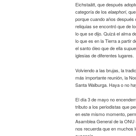
Eichstaätt, que después adopt
categoría de los
elaephori
, qu
porque cuando años después d
reliquias se encontró que de lo
lo que se dijo. Quizá el alma 
lo que es en la Tierra a part
el santo óleo que de ella supu
iglesias de diferentes lugares.
Volviendo a las brujas, la trad
más importante reunión, la No
Santa Walburga. Haya o no ha
El día 3 de mayo no encendem
tributo a los periodistas que p
en este mismo momento, perma
Asamblea General de la ON
nos recuerda que en muchos lu
ausencia.