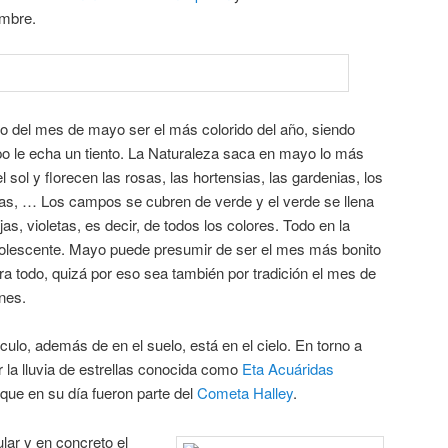
embre.
to del mes de mayo ser el más colorido del año, siendo
po le echa un tiento. La Naturaleza saca en mayo lo más
el sol y florecen las rosas, las hortensias, las gardenias, los
polas, … Los campos se cubren de verde y el verde se llena
jas, violetas, es decir, de todos los colores. Todo en la
dolescente. Mayo puede presumir de ser el mes más bonito
a todo, quizá por eso sea también por tradición el mes de
nes.
lo, además de en el suelo, está en el cielo. En torno a
 la lluvia de estrellas conocida como
Eta Acuáridas
ue en su día fueron parte del
Cometa Halley
.
lar y en concreto el