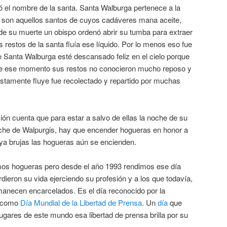
ó el nombre de la santa. Santa Walburga pertenece a la
e son aquellos santos de cuyos cadáveres mana aceite,
e su muerte un obispo ordenó abrir su tumba para extraer
s restos de la santa fluía ese líquido. Por lo menos eso fue
de Santa Walburga esté descansado feliz en el cielo porque
ir de ese momento sus restos no conocieron mucho reposo y
estamente fluye fue recolectado y repartido por muchas
ición cuenta que para estar a salvo de ellas la noche de su
che de Walpurgis, hay que encender hogueras en honor a
ya brujas las hogueras aún se encienden.
os hogueras pero desde el año 1993 rendimos ese día
erdieron su vida ejerciendo su profesión y a los que todavía,
necen encarcelados. Es el día reconocido por la
U como
Día Mundial de la Libertad de Prensa
. Un
día
que
gares de este mundo esa libertad de prensa brilla por su