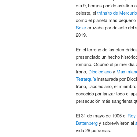
día 9, hemos podido asistir a 
celeste, el
tránsito de Mercurio
cómo el planeta más pequeño
Solar
cruzaba por delante del s
2019.
En el terreno de las efeméride
presenciado un hecho históric
romano. Ocurrió el primer día 
trono,
Diocleciano
y
Maximian
Tetrarquía
instaurada por Diocl
trono, Diocleciano, el miembro
conocido por lanzar todo el ap
persecución más sangrienta qu
El 31 de mayo de 1906 el
Rey 
Battenberg
y sobrevivieron al
vida 28 personas.