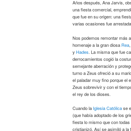
Años después, Ana Jarvis, obs
una fiesta comercial, emprendi
que fue en su origen: una fiest
varias ocasiones fue arrestada 
Nos podemos remontar más atrás
homenaje a la gran diosa
Rea
y
Hades
. La misma que fue c
derrocamientos cogió la costu
semejante aberración y protege
turno a Zeus ofreció a su mari
el paladar muy fino porque el 
Zeus sobrevivir y con el tiemp
el rey de los dioses.
Cuando la
Iglesia Católica
se e
(que había adoptado de los gri
fiesta lo mismo que con todas 
cristianizó. Así se asimiló a la 