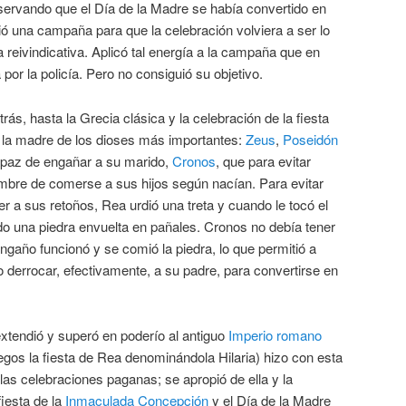
ervando que el Día de la Madre se había convertido en
ó una campaña para que la celebración volviera a ser lo
a reivindicativa. Aplicó tal energía a la campaña que en
por la policía. Pero no consiguió su objetivo.
, hasta la Grecia clásica y la celebración de la fiesta
, la madre de los dioses más importantes:
Zeus
,
Poseidón
apaz de engañar a su marido,
Cronos
, que para evitar
mbre de comerse a sus hijos según nacían. Para evitar
r a sus retoños, Rea urdió una treta y cuando le tocó el
do una piedra envuelta en pañales. Cronos no debía tener
engaño funcionó y se comió la piedra, lo que permitió a
o derrocar, efectivamente, a su padre, para convertirse en
xtendió y superó en poderío al antiguo
Imperio romano
egos la fiesta de Rea denominándola Hilaria) hizo con esta
las celebraciones paganas; se apropió de ella y la
fiesta de la
Inmaculada Concepción
y el Día de la Madre