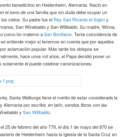
vento benedictino en Heidenheim, Alemania. Nació en
, en el seno de una familia que sin duda debe ocupar un
e los cielos. Su padre fue el
Rey San Ricardo el Sajón
y
rmanos, San Winebaldo y San Wilibaldo. Su madre, Winna,
uvo como tío materno a
San Bonifacio
. Tanta coincidencia de
 se entiende mejor si tenemos en cuenta que por aquellos
 por aclamación popular. Más tarde los obispos se
inalmente, hace unos mil años, el Papa decidió poner un
 solamente él puede celebrar canonizaciones.
ta, Santa Walburga tiene el mérito de estar considerada la
y Alemania por escribir, en latín, sendos libros con las
Winebaldo y
San Wilibaldo
.
l 25 de febrero del año 779, el día 1 de mayo del 870 se
asterio de Heidenheim hasta la Iglesia de la Santa Cruz en