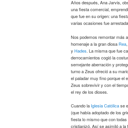
Años después, Ana Jarvis, obs
una fiesta comercial, emprendi
que fue en su origen: una fiest
varias ocasiones fue arrestada 
Nos podemos remontar más atrás
homenaje a la gran diosa
Rea
y
Hades
. La misma que fue c
derrocamientos cogió la costu
semejante aberración y protege
turno a Zeus ofreció a su mari
el paladar muy fino porque el 
Zeus sobrevivir y con el tiemp
el rey de los dioses.
Cuando la
Iglesia Católica
se e
(que había adoptado de los gri
fiesta lo mismo que con todas 
cristianizó. Así se asimiló a la 