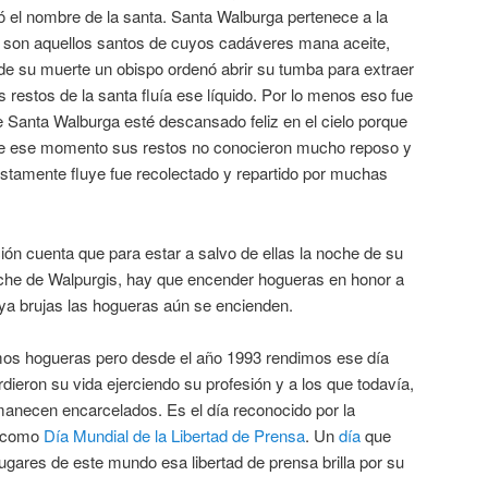
ó el nombre de la santa. Santa Walburga pertenece a la
e son aquellos santos de cuyos cadáveres mana aceite,
e su muerte un obispo ordenó abrir su tumba para extraer
s restos de la santa fluía ese líquido. Por lo menos eso fue
de Santa Walburga esté descansado feliz en el cielo porque
ir de ese momento sus restos no conocieron mucho reposo y
estamente fluye fue recolectado y repartido por muchas
ición cuenta que para estar a salvo de ellas la noche de su
che de Walpurgis, hay que encender hogueras en honor a
ya brujas las hogueras aún se encienden.
os hogueras pero desde el año 1993 rendimos ese día
erdieron su vida ejerciendo su profesión y a los que todavía,
necen encarcelados. Es el día reconocido por la
U como
Día Mundial de la Libertad de Prensa
. Un
día
que
gares de este mundo esa libertad de prensa brilla por su