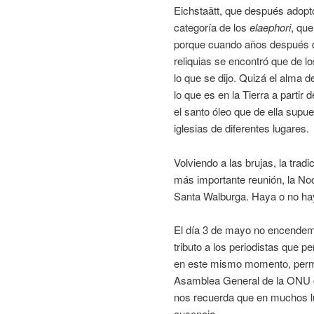
Eichstaätt, que después adopt
categoría de los
elaephori
, qu
porque cuando años después d
reliquias se encontró que de lo
lo que se dijo. Quizá el alma 
lo que es en la Tierra a part
el santo óleo que de ella supu
iglesias de diferentes lugares.
Volviendo a las brujas, la trad
más importante reunión, la No
Santa Walburga. Haya o no ha
El día 3 de mayo no encendem
tributo a los periodistas que p
en este mismo momento, perma
Asamblea General de la ON
nos recuerda que en muchos lu
ausencia.