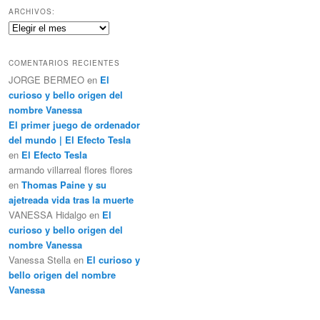
c
ARCHIVOS:
a
Archivos:
r
COMENTARIOS RECIENTES
JORGE BERMEO
en
El
curioso y bello origen del
nombre Vanessa
El primer juego de ordenador
del mundo | El Efecto Tesla
en
El Efecto Tesla
armando villarreal flores flores
en
Thomas Paine y su
ajetreada vida tras la muerte
VANESSA Hidalgo
en
El
curioso y bello origen del
nombre Vanessa
Vanessa Stella
en
El curioso y
bello origen del nombre
Vanessa