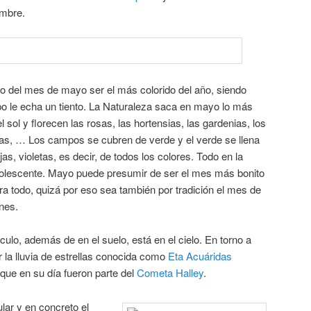
embre.
to del mes de mayo ser el más colorido del año, siendo
po le echa un tiento. La Naturaleza saca en mayo lo más
el sol y florecen las rosas, las hortensias, las gardenias, los
polas, … Los campos se cubren de verde y el verde se llena
jas, violetas, es decir, de todos los colores. Todo en la
dolescente. Mayo puede presumir de ser el mes más bonito
a todo, quizá por eso sea también por tradición el mes de
nes.
lo, además de en el suelo, está en el cielo. En torno a
 la lluvia de estrellas conocida como
Eta Acuáridas
ue en su día fueron parte del
Cometa Halley
.
lar y en concreto el