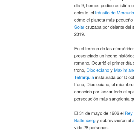
día 9, hemos podido asistir a 
celeste, el
tránsito de Mercurio
cómo el planeta más pequeño
Solar
cruzaba por delante del s
2019.
En el terreno de las efeméride
presenciado un hecho históric
romano. Ocurrió el primer día 
trono,
Diocleciano
y
Maximian
Tetrarquía
instaurada por Diocl
trono, Diocleciano, el miembro
conocido por lanzar todo el ap
persecución más sangrienta qu
El 31 de mayo de 1906 el
Rey 
Battenberg
y sobrevivieron al
vida 28 personas.