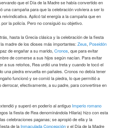
ervando que el Día de la Madre se había convertido en
ó una campaña para que la celebración volviera a ser lo
a reivindicativa. Aplicó tal energía a la campaña que en
por la policía. Pero no consiguió su objetivo.
, hasta la Grecia clásica y la celebración de la fiesta
, la madre de los dioses más importantes:
Zeus
,
Poseidón
apaz de engañar a su marido,
Cronos
, que para evitar
mbre de comerse a sus hijos según nacían. Para evitar
r a sus retoños, Rea urdió una treta y cuando le tocó el
do una piedra envuelta en pañales. Cronos no debía tener
engaño funcionó y se comió la piedra, lo que permitió a
o derrocar, efectivamente, a su padre, para convertirse en
xtendió y superó en poderío al antiguo
Imperio romano
egos la fiesta de Rea denominándola Hilaria) hizo con esta
las celebraciones paganas; se apropió de ella y la
fiesta de la
Inmaculada Concepción
y el Día de la Madre