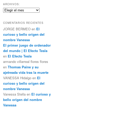
c
ARCHIVOS:
a
Archivos:
r
COMENTARIOS RECIENTES
JORGE BERMEO
en
El
curioso y bello origen del
nombre Vanessa
El primer juego de ordenador
del mundo | El Efecto Tesla
en
El Efecto Tesla
armando villarreal flores flores
en
Thomas Paine y su
ajetreada vida tras la muerte
VANESSA Hidalgo
en
El
curioso y bello origen del
nombre Vanessa
Vanessa Stella
en
El curioso y
bello origen del nombre
Vanessa