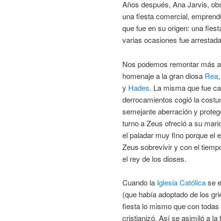
Años después, Ana Jarvis, obs
una fiesta comercial, emprendi
que fue en su origen: una fiest
varias ocasiones fue arrestada 
Nos podemos remontar más atrás
homenaje a la gran diosa
Rea
y
Hades
. La misma que fue c
derrocamientos cogió la costu
semejante aberración y protege
turno a Zeus ofreció a su mari
el paladar muy fino porque el 
Zeus sobrevivir y con el tiemp
el rey de los dioses.
Cuando la
Iglesia Católica
se e
(que había adoptado de los gri
fiesta lo mismo que con todas 
cristianizó. Así se asimiló a la 