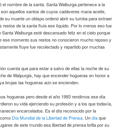
ó el nombre de la santa. Santa Walburga pertenece a la
e son aquellos santos de cuyos cadáveres mana aceite,
e su muerte un obispo ordenó abrir su tumba para extraer
s restos de la santa fluía ese líquido. Por lo menos eso fue
de Santa Walburga esté descansado feliz en el cielo porque
ir de ese momento sus restos no conocieron mucho reposo y
estamente fluye fue recolectado y repartido por muchas
ición cuenta que para estar a salvo de ellas la noche de su
che de Walpurgis, hay que encender hogueras en honor a
ya brujas las hogueras aún se encienden.
os hogueras pero desde el año 1993 rendimos ese día
erdieron su vida ejerciendo su profesión y a los que todavía,
necen encarcelados. Es el día reconocido por la
U como
Día Mundial de la Libertad de Prensa
. Un
día
que
gares de este mundo esa libertad de prensa brilla por su