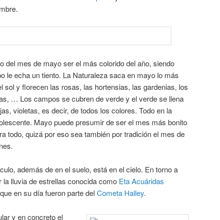
embre.
to del mes de mayo ser el más colorido del año, siendo
po le echa un tiento. La Naturaleza saca en mayo lo más
el sol y florecen las rosas, las hortensias, las gardenias, los
polas, … Los campos se cubren de verde y el verde se llena
jas, violetas, es decir, de todos los colores. Todo en la
dolescente. Mayo puede presumir de ser el mes más bonito
a todo, quizá por eso sea también por tradición el mes de
nes.
lo, además de en el suelo, está en el cielo. En torno a
 la lluvia de estrellas conocida como
Eta Acuáridas
ue en su día fueron parte del
Cometa Halley
.
lar y en concreto el