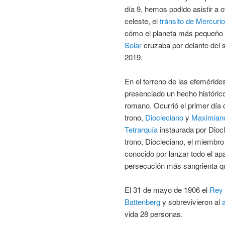
día 9, hemos podido asistir a 
celeste, el
tránsito de Mercurio
cómo el planeta más pequeño
Solar
cruzaba por delante del s
2019.
En el terreno de las efeméride
presenciado un hecho históric
romano. Ocurrió el primer día 
trono,
Diocleciano
y
Maximian
Tetrarquía
instaurada por Diocl
trono, Diocleciano, el miembro
conocido por lanzar todo el ap
persecución más sangrienta qu
El 31 de mayo de 1906 el
Rey 
Battenberg
y sobrevivieron al
vida 28 personas.