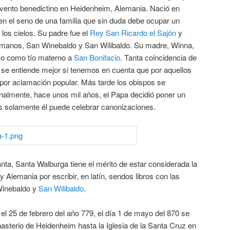
vento benedictino en Heidenheim, Alemania. Nació en
, en el seno de una familia que sin duda debe ocupar un
e los cielos. Su padre fue el
Rey San Ricardo el Sajón
y
rmanos, San Winebaldo y San Wilibaldo. Su madre, Winna,
uvo como tío materno a
San Bonifacio
. Tanta coincidencia de
 se entiende mejor si tenemos en cuenta que por aquellos
 por aclamación popular. Más tarde los obispos se
inalmente, hace unos mil años, el Papa decidió poner un
 solamente él puede celebrar canonizaciones.
ta, Santa Walburga tiene el mérito de estar considerada la
y Alemania por escribir, en latín, sendos libros con las
Winebaldo y
San Wilibaldo
.
l 25 de febrero del año 779, el día 1 de mayo del 870 se
asterio de Heidenheim hasta la Iglesia de la Santa Cruz en