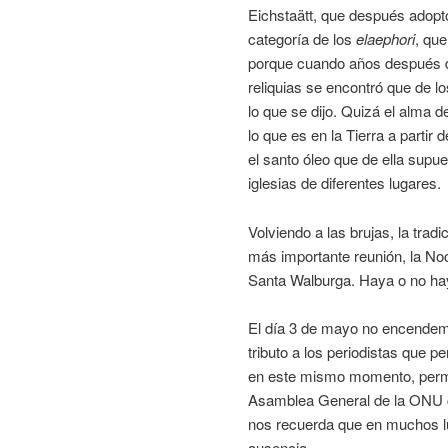
Eichstaätt, que después adopt
categoría de los
elaephori
, qu
porque cuando años después d
reliquias se encontró que de lo
lo que se dijo. Quizá el alma 
lo que es en la Tierra a part
el santo óleo que de ella supu
iglesias de diferentes lugares.
Volviendo a las brujas, la trad
más importante reunión, la No
Santa Walburga. Haya o no ha
El día 3 de mayo no encendem
tributo a los periodistas que p
en este mismo momento, perma
Asamblea General de la ON
nos recuerda que en muchos lu
ausencia.