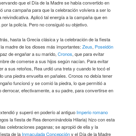
ervando que el Día de la Madre se había convertido en
ó una campaña para que la celebración volviera a ser lo
a reivindicativa. Aplicó tal energía a la campaña que en
por la policía. Pero no consiguió su objetivo.
, hasta la Grecia clásica y la celebración de la fiesta
, la madre de los dioses más importantes:
Zeus
,
Poseidón
apaz de engañar a su marido,
Cronos
, que para evitar
mbre de comerse a sus hijos según nacían. Para evitar
r a sus retoños, Rea urdió una treta y cuando le tocó el
do una piedra envuelta en pañales. Cronos no debía tener
engaño funcionó y se comió la piedra, lo que permitió a
o derrocar, efectivamente, a su padre, para convertirse en
xtendió y superó en poderío al antiguo
Imperio romano
egos la fiesta de Rea denominándola Hilaria) hizo con esta
las celebraciones paganas; se apropió de ella y la
fiesta de la
Inmaculada Concepción
y el Día de la Madre