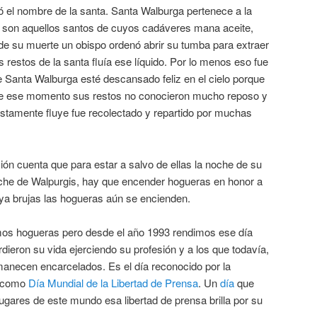
ó el nombre de la santa. Santa Walburga pertenece a la
e son aquellos santos de cuyos cadáveres mana aceite,
e su muerte un obispo ordenó abrir su tumba para extraer
s restos de la santa fluía ese líquido. Por lo menos eso fue
de Santa Walburga esté descansado feliz en el cielo porque
ir de ese momento sus restos no conocieron mucho reposo y
estamente fluye fue recolectado y repartido por muchas
ición cuenta que para estar a salvo de ellas la noche de su
che de Walpurgis, hay que encender hogueras en honor a
ya brujas las hogueras aún se encienden.
os hogueras pero desde el año 1993 rendimos ese día
erdieron su vida ejerciendo su profesión y a los que todavía,
necen encarcelados. Es el día reconocido por la
U como
Día Mundial de la Libertad de Prensa
. Un
día
que
gares de este mundo esa libertad de prensa brilla por su