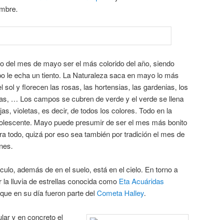
embre.
to del mes de mayo ser el más colorido del año, siendo
po le echa un tiento. La Naturaleza saca en mayo lo más
el sol y florecen las rosas, las hortensias, las gardenias, los
polas, … Los campos se cubren de verde y el verde se llena
jas, violetas, es decir, de todos los colores. Todo en la
dolescente. Mayo puede presumir de ser el mes más bonito
a todo, quizá por eso sea también por tradición el mes de
nes.
lo, además de en el suelo, está en el cielo. En torno a
 la lluvia de estrellas conocida como
Eta Acuáridas
ue en su día fueron parte del
Cometa Halley
.
lar y en concreto el