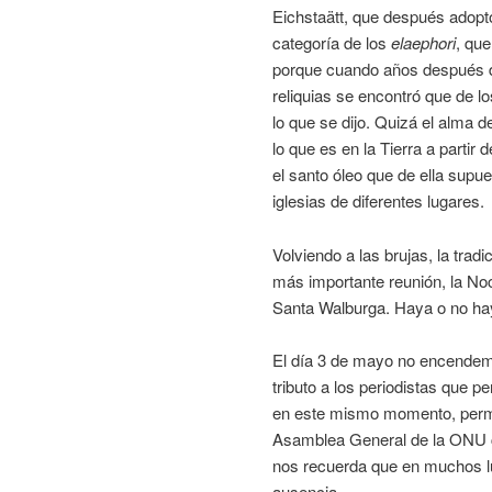
Eichstaätt, que después adopt
categoría de los
elaephori
, qu
porque cuando años después d
reliquias se encontró que de lo
lo que se dijo. Quizá el alma 
lo que es en la Tierra a part
el santo óleo que de ella supu
iglesias de diferentes lugares.
Volviendo a las brujas, la trad
más importante reunión, la No
Santa Walburga. Haya o no ha
El día 3 de mayo no encendem
tributo a los periodistas que p
en este mismo momento, perma
Asamblea General de la ON
nos recuerda que en muchos lu
ausencia.