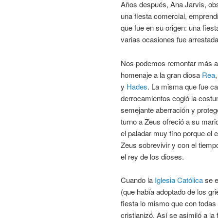
Años después, Ana Jarvis, obs
una fiesta comercial, emprendi
que fue en su origen: una fiest
varias ocasiones fue arrestada 
Nos podemos remontar más atrás
homenaje a la gran diosa
Rea
y
Hades
. La misma que fue c
derrocamientos cogió la costu
semejante aberración y protege
turno a Zeus ofreció a su mari
el paladar muy fino porque el 
Zeus sobrevivir y con el tiemp
el rey de los dioses.
Cuando la
Iglesia Católica
se e
(que había adoptado de los gri
fiesta lo mismo que con todas 
cristianizó. Así se asimiló a la 