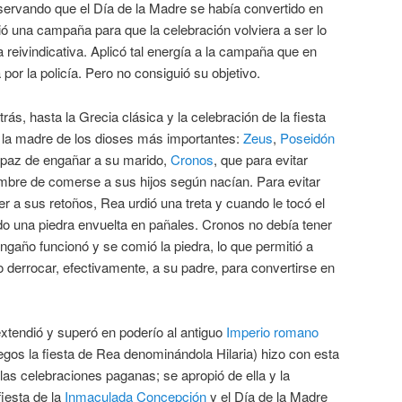
ervando que el Día de la Madre se había convertido en
ó una campaña para que la celebración volviera a ser lo
a reivindicativa. Aplicó tal energía a la campaña que en
por la policía. Pero no consiguió su objetivo.
, hasta la Grecia clásica y la celebración de la fiesta
, la madre de los dioses más importantes:
Zeus
,
Poseidón
apaz de engañar a su marido,
Cronos
, que para evitar
mbre de comerse a sus hijos según nacían. Para evitar
r a sus retoños, Rea urdió una treta y cuando le tocó el
do una piedra envuelta en pañales. Cronos no debía tener
engaño funcionó y se comió la piedra, lo que permitió a
o derrocar, efectivamente, a su padre, para convertirse en
xtendió y superó en poderío al antiguo
Imperio romano
egos la fiesta de Rea denominándola Hilaria) hizo con esta
las celebraciones paganas; se apropió de ella y la
fiesta de la
Inmaculada Concepción
y el Día de la Madre