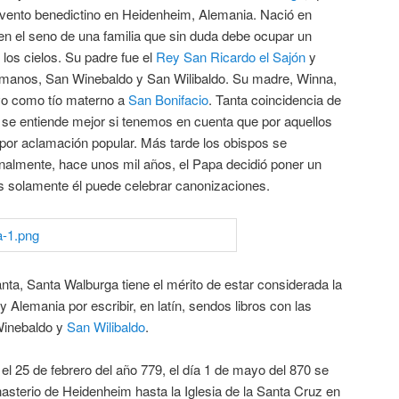
vento benedictino en Heidenheim, Alemania. Nació en
, en el seno de una familia que sin duda debe ocupar un
e los cielos. Su padre fue el
Rey San Ricardo el Sajón
y
rmanos, San Winebaldo y San Wilibaldo. Su madre, Winna,
uvo como tío materno a
San Bonifacio
. Tanta coincidencia de
 se entiende mejor si tenemos en cuenta que por aquellos
 por aclamación popular. Más tarde los obispos se
inalmente, hace unos mil años, el Papa decidió poner un
 solamente él puede celebrar canonizaciones.
ta, Santa Walburga tiene el mérito de estar considerada la
y Alemania por escribir, en latín, sendos libros con las
Winebaldo y
San Wilibaldo
.
l 25 de febrero del año 779, el día 1 de mayo del 870 se
asterio de Heidenheim hasta la Iglesia de la Santa Cruz en