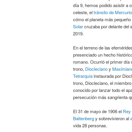
día 9, hemos podido asistir a 
celeste, el
tránsito de Mercurio
cómo el planeta más pequeño
Solar
cruzaba por delante del s
2019.
En el terreno de las efeméride
presenciado un hecho históric
romano. Ocurrió el primer día 
trono,
Diocleciano
y
Maximian
Tetrarquía
instaurada por Diocl
trono, Diocleciano, el miembro
conocido por lanzar todo el ap
persecución más sangrienta qu
El 31 de mayo de 1906 el
Rey 
Battenberg
y sobrevivieron al
vida 28 personas.