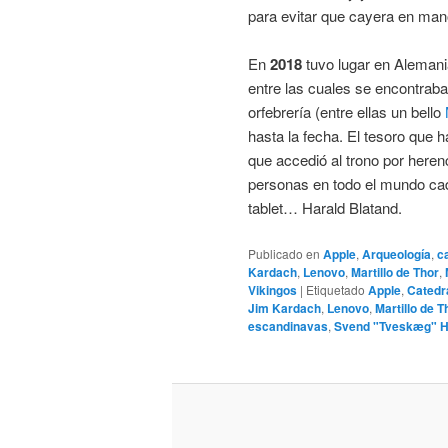
para evitar que cayera en ma
En
2018
tuvo lugar en Alemani
entre las cuales se encontrab
orfebrería (entre ellas un bello
hasta la fecha. El tesoro que 
que accedió al trono por heren
personas en todo el mundo cad
tablet… Harald Blatand.
Publicado en
Apple
,
Arqueología
,
c
Kardach
,
Lenovo
,
Martillo de Thor
,
Vikingos
|
Etiquetado
Apple
,
Catedr
Jim Kardach
,
Lenovo
,
Martillo de T
escandinavas
,
Svend "Tveskæg" H