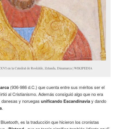
lo XVI en la Catedral de Roskilde, Zelanda, Dinamarca | WIKIPEDIA
marca
(936-986 d.C.) que cuenta entre sus méritos ser el
irtió al Cristianismo. Además consiguió algo que no era
ibus danesas y noruegas
unificando Escandinavia
y dando
a
.
 Bluetooth, es la traducción que hicieron los cronistas
navo
«Blatand»
que en teoría significa también
“diente azul”.