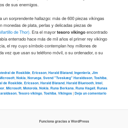
nos de sus enemigos.
a un sorprendente hallazgo: más de 600 piezas vikingas
an monedas de plata, perlas y delicadas piezas de
Martillo de Thor).
Era el mayor
tesoro vikingo
encontrado
había enterrado hace más de mil años el primer rey vikingo
cia, el rey cuyo símbolo contemplan hoy millones de
a vez que usan su teléfono móvil, o su ordenador, o su
atedral de Roskilde
,
Ericsson
,
Harald Blatand
,
Ingeniería
,
Jim
Microsoft
,
Nokia
,
Noruega
,
Svend "Tveskæg" Haraldsson
,
Toshiba
,
al de Roskilde
,
Ericsson
,
Harald Blatand
,
Harald Bluetooth
,
Intel
,
hor
,
Microsoft
,
Motorola
,
Nokia
,
Runa Berkana
,
Runa Hagall
,
Runas
araldsson
,
Tesoro vikingo
,
Toshiba
,
Vikingos
|
Deja un comentario
Funciona gracias a WordPress