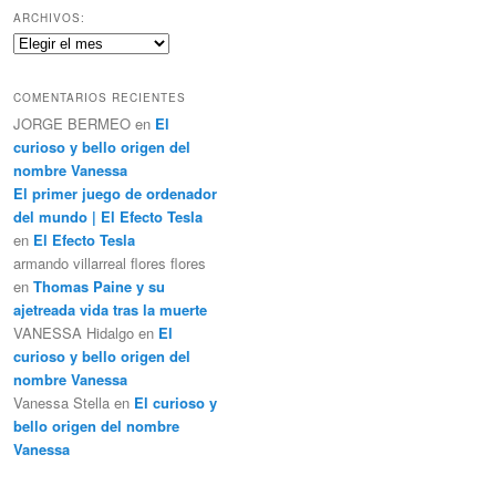
c
ARCHIVOS:
a
Archivos:
r
COMENTARIOS RECIENTES
JORGE BERMEO
en
El
curioso y bello origen del
nombre Vanessa
El primer juego de ordenador
del mundo | El Efecto Tesla
en
El Efecto Tesla
armando villarreal flores flores
en
Thomas Paine y su
ajetreada vida tras la muerte
VANESSA Hidalgo
en
El
curioso y bello origen del
nombre Vanessa
Vanessa Stella
en
El curioso y
bello origen del nombre
Vanessa