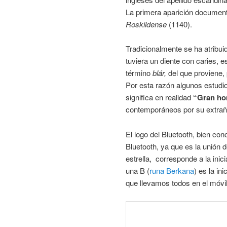
La primera aparición document
Roskildense
(1140).
Tradicionalmente se ha atribu
tuviera un diente con caries, e
término
blár,
del que proviene,
Por esta razón algunos estudi
significa en realidad
“Gran ho
contemporáneos por su extraño 
El logo del Bluetooth, bien co
Bluetooth, ya que es la unión 
estrella, corresponde a la inic
una B (
runa Berkana
) es la in
que llevamos todos en el móvil