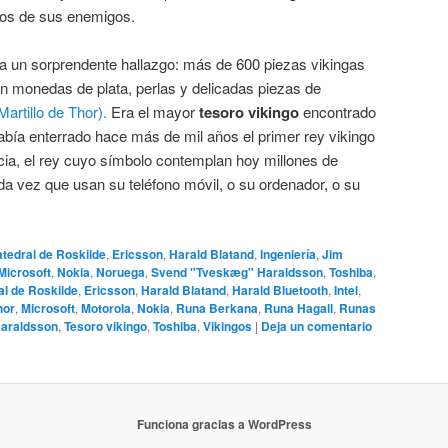
nos de sus enemigos.
a un sorprendente hallazgo: más de 600 piezas vikingas
an monedas de plata, perlas y delicadas piezas de
Martillo de Thor).
Era el mayor
tesoro vikingo
encontrado
había enterrado hace más de mil años el primer rey vikingo
cia, el rey cuyo símbolo contemplan hoy millones de
a vez que usan su teléfono móvil, o su ordenador, o su
atedral de Roskilde
,
Ericsson
,
Harald Blatand
,
Ingeniería
,
Jim
Microsoft
,
Nokia
,
Noruega
,
Svend "Tveskæg" Haraldsson
,
Toshiba
,
al de Roskilde
,
Ericsson
,
Harald Blatand
,
Harald Bluetooth
,
Intel
,
hor
,
Microsoft
,
Motorola
,
Nokia
,
Runa Berkana
,
Runa Hagall
,
Runas
araldsson
,
Tesoro vikingo
,
Toshiba
,
Vikingos
|
Deja un comentario
Funciona gracias a WordPress