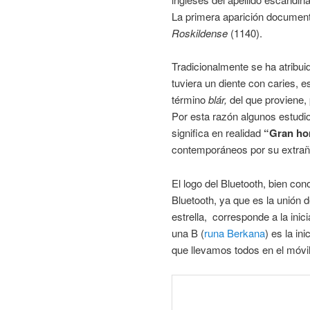
La primera aparición document
Roskildense
(1140).
Tradicionalmente se ha atribu
tuviera un diente con caries, e
término
blár,
del que proviene,
Por esta razón algunos estudi
significa en realidad
“Gran ho
contemporáneos por su extraño 
El logo del Bluetooth, bien co
Bluetooth, ya que es la unión 
estrella, corresponde a la inic
una B (
runa Berkana
) es la in
que llevamos todos en el móvil