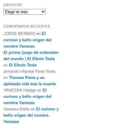
c
ARCHIVOS:
a
Archivos:
r
COMENTARIOS RECIENTES
JORGE BERMEO
en
El
curioso y bello origen del
nombre Vanessa
El primer juego de ordenador
del mundo | El Efecto Tesla
en
El Efecto Tesla
armando villarreal flores flores
en
Thomas Paine y su
ajetreada vida tras la muerte
VANESSA Hidalgo
en
El
curioso y bello origen del
nombre Vanessa
Vanessa Stella
en
El curioso y
bello origen del nombre
Vanessa