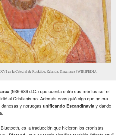
lo XVI en la Catedral de Roskilde, Zelanda, Dinamarca | WIKIPEDIA
marca
(936-986 d.C.) que cuenta entre sus méritos ser el
irtió al Cristianismo. Además consiguió algo que no era
ibus danesas y noruegas
unificando Escandinavia
y dando
a
.
 Bluetooth, es la traducción que hicieron los cronistas
navo
«Blatand»
que en teoría significa también
“diente azul”.