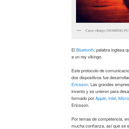
Casco vikingo | DOMINIO P
El
Bluetooth
, palabra inglesa q
a un rey vikingo.
Este protocolo de comunicaci
dos dispositivos fue desarroll
Ericsson
. Las grandes empresa
invento y se unieron para desa
formado por
Apple
,
Intel
,
Micro
Ericsson.
Por temas de competencia, en
mucha confianza, así que se e