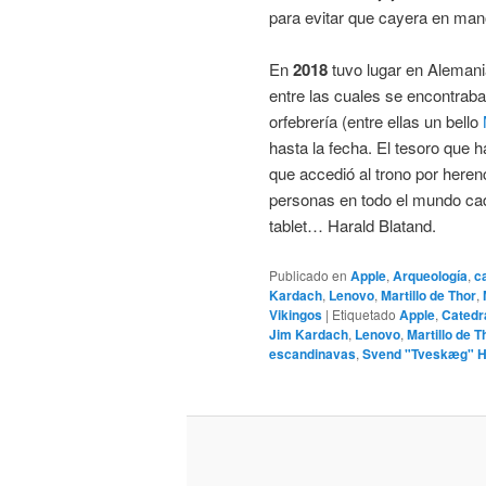
para evitar que cayera en ma
En
2018
tuvo lugar en Alemani
entre las cuales se encontrab
orfebrería (entre ellas un bello
hasta la fecha. El tesoro que 
que accedió al trono por heren
personas en todo el mundo cad
tablet… Harald Blatand.
Publicado en
Apple
,
Arqueología
,
c
Kardach
,
Lenovo
,
Martillo de Thor
,
Vikingos
|
Etiquetado
Apple
,
Catedr
Jim Kardach
,
Lenovo
,
Martillo de T
escandinavas
,
Svend "Tveskæg" H