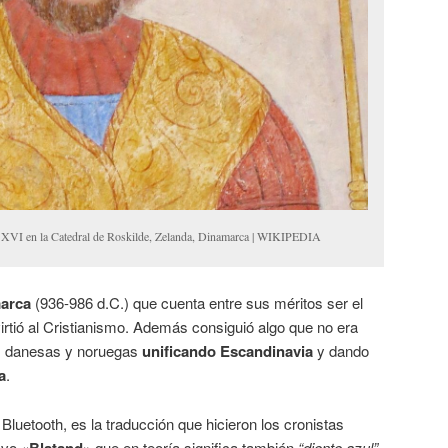
lo XVI en la Catedral de Roskilde, Zelanda, Dinamarca | WIKIPEDIA
marca
(936-986 d.C.) que cuenta entre sus méritos ser el
irtió al Cristianismo. Además consiguió algo que no era
ibus danesas y noruegas
unificando Escandinavia
y dando
a
.
 Bluetooth, es la traducción que hicieron los cronistas
navo
«Blatand»
que en teoría significa también
“diente azul”.