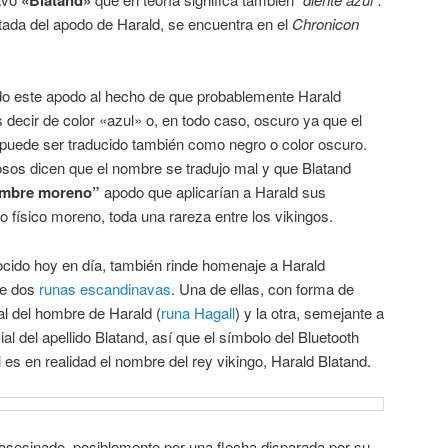
ada del apodo de Harald, se encuentra en el
Chronicon
ido este apodo al hecho de que probablemente Harald
s decir de color «azul» o, en todo caso, oscuro ya que el
 puede ser traducido también como negro o color oscuro.
osos dicen que el nombre se tradujo mal y que Blatand
mbre moreno”
apodo que aplicarían a Harald sus
físico moreno, toda una rareza entre los vikingos.
nocido hoy en día, también rinde homenaje a Harald
de dos
runas escandinavas
. Una de ellas, con forma de
ial del hombre de Harald (
runa Hagall
) y la otra, semejante a
icial del apellido Blatand, así que el símbolo del Bluetooth
 es en realidad el nombre del rey vikingo, Harald Blatand.
 asesinado, posiblemente por una flecha disparada por su