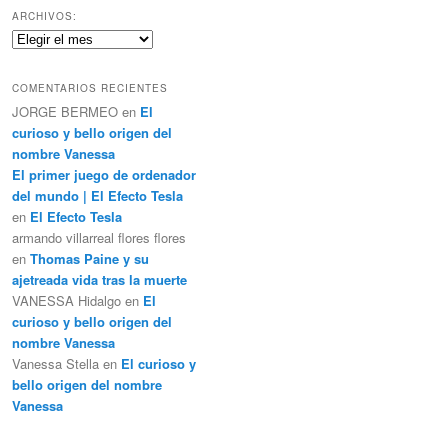
c
ARCHIVOS:
a
Archivos:
r
COMENTARIOS RECIENTES
JORGE BERMEO
en
El
curioso y bello origen del
nombre Vanessa
El primer juego de ordenador
del mundo | El Efecto Tesla
en
El Efecto Tesla
armando villarreal flores flores
en
Thomas Paine y su
ajetreada vida tras la muerte
VANESSA Hidalgo
en
El
curioso y bello origen del
nombre Vanessa
Vanessa Stella
en
El curioso y
bello origen del nombre
Vanessa