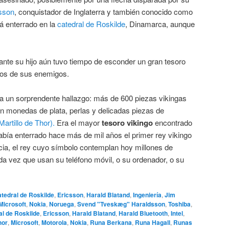
sson
, conquistador de Inglaterra y también conocido como
á enterrado en la
catedral de Roskilde
, Dinamarca, aunque
ante su hijo aún tuvo tiempo de esconder un gran tesoro
nos de sus enemigos.
a un sorprendente hallazgo: más de 600 piezas vikingas
an monedas de plata, perlas y delicadas piezas de
Martillo de Thor).
Era el mayor
tesoro vikingo
encontrado
había enterrado hace más de mil años el primer rey vikingo
cia, el rey cuyo símbolo contemplan hoy millones de
a vez que usan su teléfono móvil, o su ordenador, o su
atedral de Roskilde
,
Ericsson
,
Harald Blatand
,
Ingeniería
,
Jim
Microsoft
,
Nokia
,
Noruega
,
Svend "Tveskæg" Haraldsson
,
Toshiba
,
al de Roskilde
,
Ericsson
,
Harald Blatand
,
Harald Bluetooth
,
Intel
,
hor
,
Microsoft
,
Motorola
,
Nokia
,
Runa Berkana
,
Runa Hagall
,
Runas