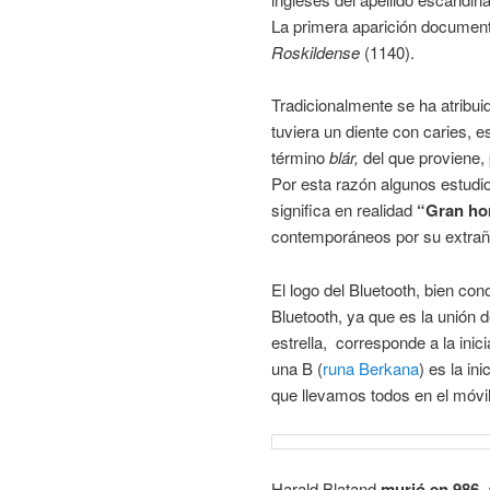
La primera aparición document
Roskildense
(1140).
Tradicionalmente se ha atribu
tuviera un diente con caries, e
término
blár,
del que proviene,
Por esta razón algunos estudi
significa en realidad
“Gran ho
contemporáneos por su extraño 
El logo del Bluetooth, bien co
Bluetooth, ya que es la unión 
estrella, corresponde a la inic
una B (
runa Berkana
) es la in
que llevamos todos en el móvil
Harald Blatand
murió en 986
,