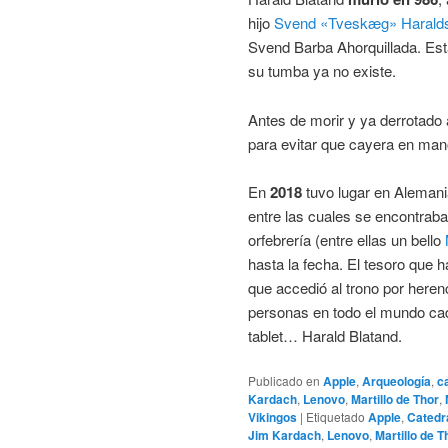
hijo
Svend «Tveskæg» Harald
Svend Barba Ahorquillada. Est
su tumba ya no existe.
Antes de morir y ya derrotado 
para evitar que cayera en ma
En
2018
tuvo lugar en Alemani
entre las cuales se encontrab
orfebrería (entre ellas un bello
hasta la fecha. El tesoro que 
que accedió al trono por heren
personas en todo el mundo cad
tablet… Harald Blatand.
Publicado en
Apple
,
Arqueología
,
c
Kardach
,
Lenovo
,
Martillo de Thor
,
Vikingos
|
Etiquetado
Apple
,
Catedr
Jim Kardach
,
Lenovo
,
Martillo de T