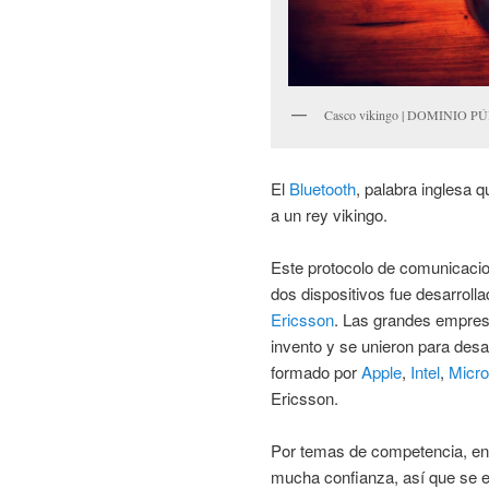
Casco vikingo | DOMINIO P
El
Bluetooth
, palabra inglesa q
a un rey vikingo.
Este protocolo de comunicaci
dos dispositivos fue desarroll
Ericsson
. Las grandes empresa
invento y se unieron para desa
formado por
Apple
,
Intel
,
Micro
Ericsson.
Por temas de competencia, en
mucha confianza, así que se e