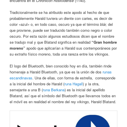
encuentra en el
Chronicon Roskildense
(1140).
Tradicionalmente se ha atribuido este apodo al hecho de que
probablemente Harald tuviera un diente con caries, es decir de
color «azul» o, en todo caso, oscuro ya que el término
blár,
del
que proviene, puede ser traducido también como negro o color
oscuro. Por esta razón algunos estudiosos dicen que el nombre
se tradujo mal y que Blatand significa en realidad
“Gran hombre
moreno”
apodo que aplicarían a Harald sus contemporáneos por
su extraño físico moreno, toda una rareza entre los vikingos.
El logo del Bluetooth, bien conocido hoy en día, también rinde
homenaje a Harald Bluetooth, ya que es la unión de dos
runas
escandinavas
. Una de ellas, con forma de estrella, corresponde
a la inicial del hombre de Harald (
runa Hagall
) y la otra,
semejante a una B (
runa Berkana
) es la inicial del apellido
Blatand, así que el símbolo del Bluetooth que llevamos todos en
el móvil es en realidad el nombre del rey vikingo, Harald Blatand.