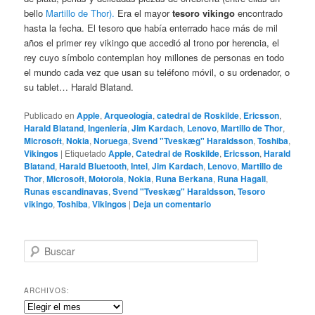
bello
Martillo de Thor).
Era el mayor
tesoro vikingo
encontrado
hasta la fecha. El tesoro que había enterrado hace más de mil
años el primer rey vikingo que accedió al trono por herencia, el
rey cuyo símbolo contemplan hoy millones de personas en todo
el mundo cada vez que usan su teléfono móvil, o su ordenador, o
su tablet… Harald Blatand.
Publicado en
Apple
,
Arqueología
,
catedral de Roskilde
,
Ericsson
,
Harald Blatand
,
Ingeniería
,
Jim Kardach
,
Lenovo
,
Martillo de Thor
,
Microsoft
,
Nokia
,
Noruega
,
Svend "Tveskæg" Haraldsson
,
Toshiba
,
Vikingos
|
Etiquetado
Apple
,
Catedral de Roskilde
,
Ericsson
,
Harald
Blatand
,
Harald Bluetooth
,
Intel
,
Jim Kardach
,
Lenovo
,
Martillo de
Thor
,
Microsoft
,
Motorola
,
Nokia
,
Runa Berkana
,
Runa Hagall
,
Runas escandinavas
,
Svend "Tveskæg" Haraldsson
,
Tesoro
vikingo
,
Toshiba
,
Vikingos
|
Deja un comentario
B
u
s
c
ARCHIVOS:
a
Archivos:
r