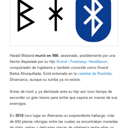
Harald Blatand
murió en 986
, asesinado, posiblemente por una
flecha disparada por su hijo
Svend «Tveskæg» Haraldsson
,
conquistador de Inglaterra y también conocido como Svend
Barba Ahorquillada. Está enterrado en la
catedral de Roskilde
,
Dinamarca, aunque su tumba ya no existe.
Antes de morir y ya derrotado ante su hijo aún tuvo tiempo de
esconder un gran tesoro para evitar que cayera en manos de sus
enemigos.
En
2018
tuvo lugar en Alemania un sorprendente hallazgo: más
de 600 piezas vikingas entre las cuales se encontraban monedas
de plata, perlas y delicadas piezas de orfebrería (entre ellas un