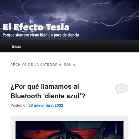
Ir
Ir
Porque siempre viene bien un poco de ciencia
al
al
contenido
contenido
principal
secundario
El Efecto Tesla
Menú
Inicio
principal
ARCHIVO DE LA CATEGORÍA:
NOKIA
¿Por qué llamamos al
Bluetooth ‘diente azul’?
Posted on
28 noviembre, 2022