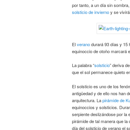
por tanto, a un día sin sombra
solsticio de invierno
y se vivirá
El
verano
durará 93 días y 15 h
equinoccio de otoño marcará e
La palabra “
solsticio
” deriva del
que el sol permanece quieto en
El solsticio es uno de los fe
antigüedad y de ello nos han de
arquitectura. La
pirámide de K
equinoccios y solsticios. Dura
serpiente deslizándose por la es
pirámide de tal manera que la d
día del solsticio de verano el s