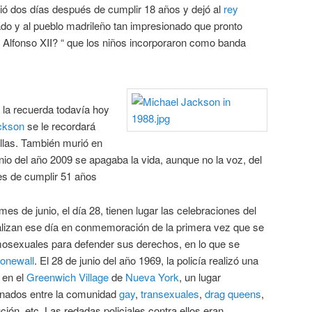
ió dos días después de cumplir 18 años y dejó al
rey
lado y al pueblo madrileño tan impresionado que pronto
s Alfonso XII? “ que los niños incorporaron como banda
 la recuerda todavía hoy
ckson
se le recordará
llas. También murió en
unio del año 2009 se apagaba la vida, aunque no la voz, del
es de cumplir 51 años
es de junio, el día 28, tienen lugar las celebraciones del
lizan ese día en conmemoración de la primera vez que se
mosexuales para defender sus derechos, en lo que se
tonewall
. El 28 de junio del año 1969, la policía realizó una
en el
Greenwich Village
de
Nueva York
, un lugar
inados entre la comunidad
gay
,
transexuales
,
drag queens
,
ción, etc. Las redadas policiales contra ellos eran