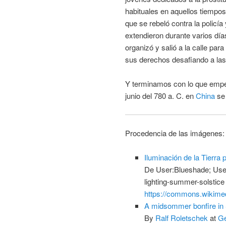
habituales en aquellos tiempo
que se rebeló contra la policía
extendieron durante varios dí
organizó y salió a la calle pa
sus derechos desafiando a las
Y terminamos con lo que empez
junio del 780 a. C. en
China
se 
Procedencia de las imágenes:
Iluminación de la Tierra p
De User:Blueshade; User:
lighting-summer-solstic
https://commons.wikime
A midsommer bonfire in S
By
Ralf Roletschek
at
Ge