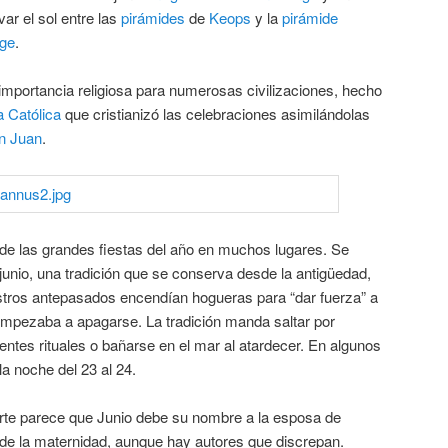
ar el sol entre las
pirámides
de
Keops
y la
pirámide
nge
.
n importancia religiosa para numerosas civilizaciones, hecho
a Católica
que cristianizó las celebraciones asimilándolas
n Juan
.
de las grandes fiestas del año en muchos lugares. Se
 junio, una tradición que se conserva desde la antigüedad,
tros antepasados encendían hogueras para “dar fuerza” a
 empezaba a apagarse. La tradición manda saltar por
rentes rituales o bañarse en el mar al atardecer. En algunos
 la noche del 23 al 24.
e parece que Junio debe su nombre a la esposa de
 de la maternidad, aunque hay autores que discrepan.