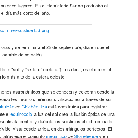
, en esos lugares. En el Hemisferio Sur se producirá el
 el día más corto del año.
oras y se terminará el 22 de septiembre, día en que el
l cambio de estación.
 latín “sol” y “sistere” (detener) , es decir, es el día en el
 lo más alto de la esfera celeste
nómenos astronómicos que se conocen y celebran desde la
jado testimonio diferentes civilizaciones a través de su
ukulcán
en
Chichén Itzá
está construida para registrar
nte el
equinoccio
la luz del sol crea la ilusión óptica de una
calinata central y durante los solsticios el sol ilumina la
ivide, vista desde arriba, en dos triángulos perfectos. El
ol atraviesa el conjunto
megalítico
de
Stonehenge
y en