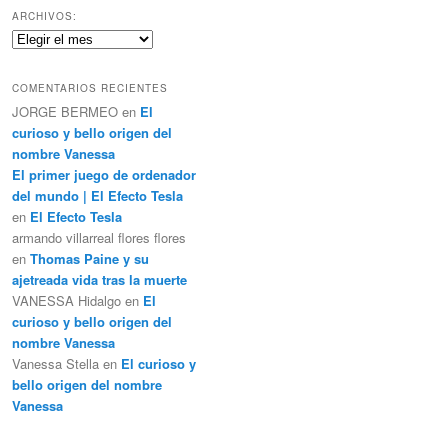
c
ARCHIVOS:
a
Archivos:
r
COMENTARIOS RECIENTES
JORGE BERMEO
en
El
curioso y bello origen del
nombre Vanessa
El primer juego de ordenador
del mundo | El Efecto Tesla
en
El Efecto Tesla
armando villarreal flores flores
en
Thomas Paine y su
ajetreada vida tras la muerte
VANESSA Hidalgo
en
El
curioso y bello origen del
nombre Vanessa
Vanessa Stella
en
El curioso y
bello origen del nombre
Vanessa