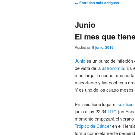
Navegación
←
Entradas más antiguas
de
entradas
Junio
El mes que tien
Posted on
9 junio, 2016
Junio
es un punto de inflexión
de vista de la
astronomía
. Es 
más largo, la noche más cort
a acortarse y las noches a cre
Y es uno de los cuatro meses
En junio tiene lugar el
solsticio
junio a las 22.34
UTC
(en Españ
momento empezará el verano .
Trópico de Cáncer
en el Hemisf
forma completamente perpendic