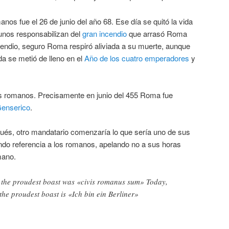
nos fue el 26 de junio del año 68. Ese día se quitó la vida
unos responsabilizan del
gran incendio
que arrasó Roma
ncendio, seguro Roma respiró aliviada a su muerte, aunque
a se metió de lleno en el
Año de los cuatro emperadores
y
os romanos. Precisamente en junio del 455 Roma fue
enserico
.
ués, otro mandatario comenzaría lo que sería uno de sus
do referencia a los romanos, apelando no a sus horas
mano.
the proudest boast was «civis romanus sum» Today,
the proudest boast is «Ich bin ein Berliner»