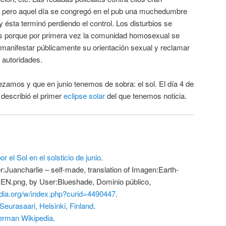
s pero aquel día se congregó en el pub una muchedumbre
 y ésta terminó perdiendo el control. Los disturbios se
as porque por primera vez la comunidad homosexual se
ra manifestar públicamente su orientación sexual y reclamar
 autoridades.
amos y que en junio tenemos de sobra: el sol. El día 4 de
describió el primer
eclipse solar
del que tenemos noticia.
or el Sol en el solsticio de junio
.
Juancharlie – self-made, translation of Imagen:Earth-
e EN.png, by User:Blueshade, Dominio público,
dia.org/w/index.php?curid=4490447
.
eurasaari, Helsinki, Finland
.
rman Wikipedia
.