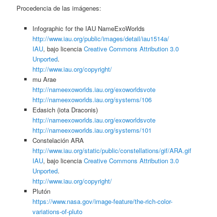
Procedencia de las imágenes:
Infographic for the IAU NameExoWorlds
http://www.iau.org/public/images/detail/iau1514a/
IAU
, bajo licencia
Creative Commons Attribution 3.0
Unported
.
http://www.iau.org/copyright/
mu Arae
http://nameexoworlds.iau.org/exoworldsvote
http://nameexoworlds.iau.org/systems/106
Edasich (iota Draconis)
http://nameexoworlds.iau.org/exoworldsvote
http://nameexoworlds.iau.org/systems/101
Constelación ARA
http://www.iau.org/static/public/constellations/gif/ARA.gif
IAU
, bajo licencia
Creative Commons Attribution 3.0
Unported
.
http://www.iau.org/copyright/
Plutón
https://www.nasa.gov/image-feature/the-rich-color-
variations-of-pluto