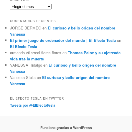
a
Archivos:
r
COMENTARIOS RECIENTES
JORGE BERMEO
en
El curioso y bello origen del nombre
Vanessa
El primer juego de ordenador del mundo | El Efecto Tesla
en
El Efecto Tesla
armando villarreal flores flores
en
Thomas Paine y su ajetreada
vida tras la muerte
VANESSA Hidalgo
en
El curioso y bello origen del nombre
Vanessa
Vanessa Stella
en
El curioso y bello origen del nombre
Vanessa
EL EFECTO TESLA EN TWITTER
Tweets por @ElEfectoTesla
Funciona gracias a WordPress