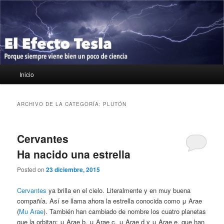
Ir
Ir
Porque siempre viene bien un poco de ciencia
al
al
contenido
contenido
principal
secundario
El Efecto Tesla
Menú
Inicio
principal
ARCHIVO DE LA CATEGORÍA:
PLUTÓN
Cervantes
Ha nacido una estrella
Posted on
23 diciembre, 2015
Cervantes
ya brilla en el cielo. Literalmente y en muy buena
compañía. Así se llama ahora la estrella conocida como μ Arae
(
Mu Arae
). También han cambiado de nombre los cuatro planetas
que la orbitan: μ Arae b, μ Arae c, μ Arae d y μ Arae e, que han