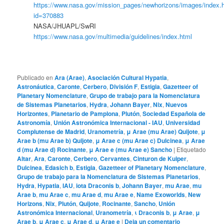
https://www.nasa.gov/mission_pages/newhorizons/images/index.
id=370883
NASA/JHUAPL/SwRI
https://www.nasa.gov/multimedia/guidelines/index.html
Publicado en
Ara (Arae)
,
Asociación Cultural Hypatia
,
Astronáutica
,
Caronte
,
Cerbero
,
División F
,
Estigia
,
Gazetteer of
Planetary Nomenclature
,
Grupo de trabajo para la Nomenclatura
de Sistemas Planetarios
,
Hydra
,
Johann Bayer
,
Nix
,
Nuevos
Horizontes
,
Planetario de Pamplona
,
Plutón
,
Sociedad Española de
Astronomía
,
Unión Astronómica Internacional - IAU
,
Universidad
Complutense de Madrid
,
Uranometría
,
μ Arae (mu Arae) Quijote
,
μ
Arae b (mu Arae b) Quijote
,
μ Arae c (mu Arae c) Dulcinea
,
μ Arae
d (mu Arae d) Rocinante
,
μ Arae e (mu Arae e) Sancho
|
Etiquetado
Altar
,
Ara
,
Caronte
,
Cerbero
,
Cervantes
,
Cinturon de Kuiper
,
Dulcinea
,
Edasich b
,
Estigia
,
Gazetteer of Planetary Nomenclature
,
Grupo de trabajo para la Nomenclatura de Sistemas Planetarios
,
Hydra
,
Hypatia
,
IAU
,
iota Draconis b
,
Johann Bayer
,
mu Arae
,
mu
Arae b
,
mu Arae c
,
mu Arae d
,
mu Arae e
,
Name Exoworlds
,
New
Horizons
,
Nix
,
Plutón
,
Quijote
,
Rocinante
,
Sancho
,
Unión
Astronómica Internacional
,
Uranometría
,
ι Draconis b
,
μ Arae
,
μ
Arae b
,
μ Arae c
,
μ Arae d
,
μ Arae e
|
Deja un comentario