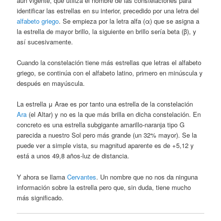
aún vigente, que utiliza el nombre de las constelaciones para
identificar las estrellas en su interior, precedido por una letra del
alfabeto griego
. Se empieza por la letra alfa (α) que se asigna a
la estrella de mayor brillo, la siguiente en brillo sería beta (β), y
así sucesivamente.
Cuando la constelación tiene más estrellas que letras el alfabeto
griego, se continúa con el alfabeto latino, primero en minúscula y
después en mayúscula.
La estrella μ Arae es por tanto una estrella de la constelación
Ara
(el Altar) y no es la que más brilla en dicha constelación. En
concreto es una estrella subgigante amarillo-naranja tipo G
parecida a nuestro Sol pero más grande (un 32% mayor). Se la
puede ver a simple vista, su magnitud aparente es de +5,12 y
está a unos 49,8 años-luz de distancia.
Y ahora se llama
Cervantes
. Un nombre que no nos da ninguna
información sobre la estrella pero que, sin duda, tiene mucho
más significado.