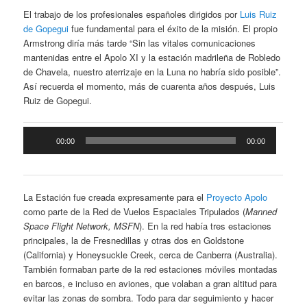
El trabajo de los profesionales españoles dirigidos por
Luis Ruiz
de Gopegui
fue fundamental para el éxito de la misión. El propio
Armstrong diría más tarde “Sin las vitales comunicaciones
mantenidas entre el Apolo XI y la estación madrileña de Robledo
de Chavela, nuestro aterrizaje en la Luna no habría sido posible”.
Así recuerda el momento, más de cuarenta años después, Luis
Ruiz de Gopegui.
Reproductor
00:00
00:00
de
audio
La Estación fue creada expresamente para el
Proyecto Apolo
como parte de la Red de Vuelos Espaciales Tripulados (
Manned
Space Flight Network, MSFN
). En la red había tres estaciones
principales, la de Fresnedillas y otras dos en Goldstone
(California) y Honeysuckle Creek, cerca de Canberra (Australia).
También formaban parte de la red estaciones móviles montadas
en barcos, e incluso en aviones, que volaban a gran altitud para
evitar las zonas de sombra. Todo para dar seguimiento y hacer