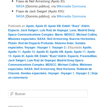
Frase de Neil Armstrong (Apolo XI):
NASA
[Dominio público], vía
Wikimedia Commons
Frase de Jack Swigert (Apolo XIII):
NASA
[Dominio público], vía
Wikimedia Commons
Publicado en
Apolo
,
Apolo XI
,
Apolo XIII
,
Edwin “Buzz” Aldrin
,
Espacio
,
Jack Swigert
,
Luis Ruiz de Gopegui
,
Luna
,
Madrid Deep
Space Communications Complex
,
Marte
,
MDSCC
,
Michael Collins
,
Misiones espaciales
,
NASA
,
Neil Armstrong
,
Nuevos Horizontes
,
Plutón
,
Red del Espacio Profundo
,
Sistema Solar
,
Sondas
espaciales
,
Voyager
,
Voyager 1
,
Voyager 2
|
Etiquetado
Apollo
,
Apollo 11
,
Apollo 13
,
Apollo XI
,
Apollo XIII
,
Apolo
,
Apolo 11
,
Apolo
13
,
Apolo XI
,
Apolo XIII
,
Edwin "Buzz"Aldrin
,
Espacio
,
Fresnedillas
,
Jack Swigert
,
Luis Ruiz de Gopegui
,
Madrid Deep Space
Communications Complex
,
MDSCC
,
Michael Collins
,
Misiones
espaciales
,
NASA
,
Neil Armstrong
,
New Horizons
,
Robledo de
Chavela
,
Sondas espaciales
,
Voyager
,
Voyager 1
,
Voyager 2
|
Deja
un comentario
B
u
s
c
ARCHIVOS: