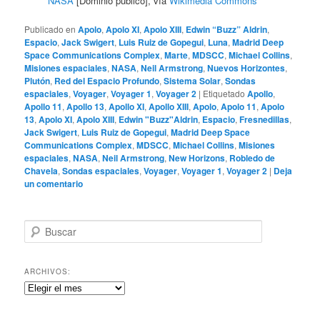
NASA
[Dominio público], vía
Wikimedia Commons
Publicado en
Apolo
,
Apolo XI
,
Apolo XIII
,
Edwin “Buzz” Aldrin
,
Espacio
,
Jack Swigert
,
Luis Ruiz de Gopegui
,
Luna
,
Madrid Deep
Space Communications Complex
,
Marte
,
MDSCC
,
Michael Collins
,
Misiones espaciales
,
NASA
,
Neil Armstrong
,
Nuevos Horizontes
,
Plutón
,
Red del Espacio Profundo
,
Sistema Solar
,
Sondas
espaciales
,
Voyager
,
Voyager 1
,
Voyager 2
|
Etiquetado
Apollo
,
Apollo 11
,
Apollo 13
,
Apollo XI
,
Apollo XIII
,
Apolo
,
Apolo 11
,
Apolo
13
,
Apolo XI
,
Apolo XIII
,
Edwin "Buzz"Aldrin
,
Espacio
,
Fresnedillas
,
Jack Swigert
,
Luis Ruiz de Gopegui
,
Madrid Deep Space
Communications Complex
,
MDSCC
,
Michael Collins
,
Misiones
espaciales
,
NASA
,
Neil Armstrong
,
New Horizons
,
Robledo de
Chavela
,
Sondas espaciales
,
Voyager
,
Voyager 1
,
Voyager 2
|
Deja
un comentario
B
u
s
c
ARCHIVOS:
a
Archivos:
r