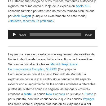
La Estación fue testigo de otros muchos momentos históricos y
algunos tan duros como el viaje de la expedición
Apolo XIII
,
conocida también por otra frase no menos famosa pronunciada
por
Jack Swigert
(aunque no exactamente de este modo):
«
Houston, tenemos un problema
«
Reproductor
00:00
00:00
de
audio
Hoy en día la moderna estación de seguimiento de satélites de
Robledo de Chavela ha sustituido a la antigua de Fresnedillas.
Su nombre oficial en inglés es
Madrid Deep Space
Communications Complex, MDSCC
(Complejo de
Comunicaciones con el Espacio Profundo de Madrid). La
exploración continúa y el centro sigue pendiente del espacio
exterior con el seguimiento de las sondas enviadas a diferentes
puntos del sistema solar. Ha seguido las sondas y «
rovers
»
enviados a
Marte
, la sonda
New Horizons
en su viaje a
Plutón
y,
por supuesto, continúa escuchando lo que las sondas
Voyager
nos dicen sobre el espacio profundo en su viaje más allá del