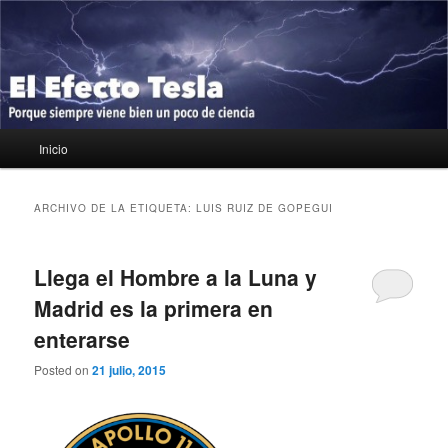
Ir
Ir
Porque siempre viene bien un poco de ciencia
al
al
contenido
contenido
principal
secundario
El Efecto Tesla
Menú
Inicio
principal
ARCHIVO DE LA ETIQUETA:
LUIS RUIZ DE GOPEGUI
Llega el Hombre a la Luna y
Madrid es la primera en
enterarse
Posted on
21 julio, 2015