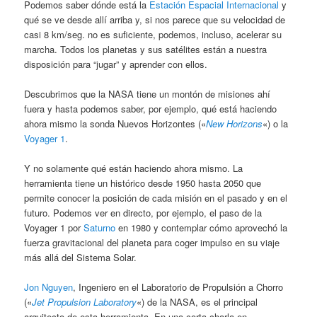
Podemos saber dónde está la
Estación Espacial Internacional
y
qué se ve desde allí arriba y, si nos parece que su velocidad de
casi 8 km/seg. no es suficiente, podemos, incluso, acelerar su
marcha. Todos los planetas y sus satélites están a nuestra
disposición para “jugar” y aprender con ellos.
Descubrimos que la NASA tiene un montón de misiones ahí
fuera y hasta podemos saber, por ejemplo, qué está haciendo
ahora mismo la sonda Nuevos Horizontes («
New Horizons
«) o la
Voyager 1
.
Y no solamente qué están haciendo ahora mismo. La
herramienta tiene un histórico desde 1950 hasta 2050 que
permite conocer la posición de cada misión en el pasado y en el
futuro. Podemos ver en directo, por ejemplo, el paso de la
Voyager 1 por
Saturno
en 1980 y contemplar cómo aprovechó la
fuerza gravitacional del planeta para coger impulso en su viaje
más allá del Sistema Solar.
Jon Nguyen
, Ingeniero en el Laboratorio de Propulsión a Chorro
(«
Jet Propulsion Laboratory
«) de la NASA, es el principal
arquitecto de esta herramienta. En una corta charla en