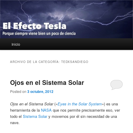
Ir
Ir
Porque siempre viene bien un poco de ciencia
al
al
contenido
contenido
principal
secundario
El Efecto Tesla
Menú
Inicio
principal
ARCHIVO DE LA CATEGORÍA:
TEDXSANDIEGO
Ojos en el Sistema Solar
Posted on
3 octubre, 2012
Ojos en el Sistema Solar
(«
Eyes in the Solar System
«) es una
herramienta de la
NASA
que nos permite precisamente eso, ver
todo el
Sistema Solar
y movernos por él sin necesidad de una
nave.