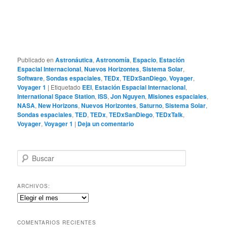
Publicado en
Astronáutica
,
Astronomía
,
Espacio
,
Estación
Espacial Internacional
,
Nuevos Horizontes
,
Sistema Solar
,
Software
,
Sondas espaciales
,
TEDx
,
TEDxSanDiego
,
Voyager
,
Voyager 1
|
Etiquetado
EEI
,
Estación Espacial Internacional
,
International Space Station
,
ISS
,
Jon Nguyen
,
Misiones espaciales
,
NASA
,
New Horizons
,
Nuevos Horizontes
,
Saturno
,
Sistema Solar
,
Sondas espaciales
,
TED
,
TEDx
,
TEDxSanDiego
,
TEDxTalk
,
Voyager
,
Voyager 1
|
Deja un comentario
B
u
s
c
ARCHIVOS:
a
Archivos:
r
COMENTARIOS RECIENTES